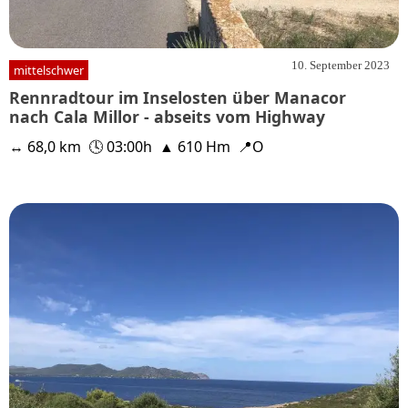
10. September 2023
mittelschwer
Rennradtour im Inselosten über Manacor
nach Cala Millor - abseits vom Highway
↔ 68,0 km
🕓 03:00h
▲ 610 Hm
📍O