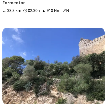
Formentor
↔ 38,3 km
🕓 02:30h
▲ 910 Hm
📍N