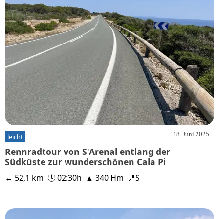
18. Juni 2025
leicht
Rennradtour von S'Arenal entlang der
Südküste zur wunderschönen Cala Pi
↔ 52,1 km
🕓 02:30h
▲ 340 Hm
📍S