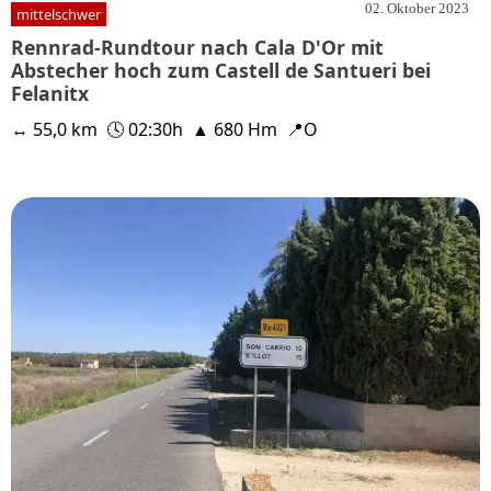
02. Oktober 2023
mittelschwer
Rennrad-Rundtour nach Cala D'Or mit
Abstecher hoch zum Castell de Santueri bei
Felanitx
↔ 55,0 km
🕓 02:30h
▲ 680 Hm
📍O