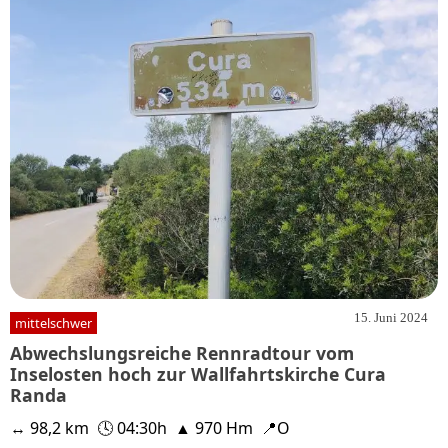
15. Juni 2024
mittelschwer
Abwechslungsreiche Rennradtour vom
Inselosten hoch zur Wallfahrtskirche Cura
Randa
↔ 98,2 km
🕓 04:30h
▲ 970 Hm
📍O