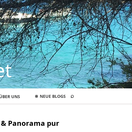
et
⌕
🔆
NEUE BLOGS
ÜBER UNS
n & Panorama pur