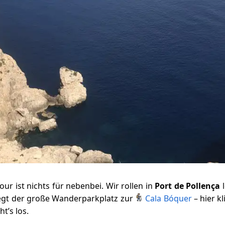
our ist nichts für nebenbei. Wir rollen in
Port de Pollença
l
liegt der große Wanderparkplatz zur
Cala Bóquer
– hier k
t’s los.