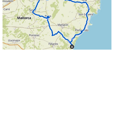
Streckenverlauf: Rennradtour durchs Landesinnere und über die
Ostküste zurück
Unser Fazit
Eine wunderschöne, aber auch wirklich anspruchsvolle
Rennradtour, auf der man das Landesinnere erkunden
kann. Die vielen kurzen aber knackigen Bergpassagen
machen einen teilweise ganz schön mürb. Von daher