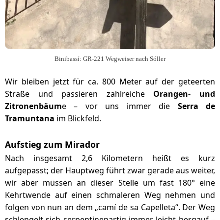
Binibassí: GR-221 Wegweiser nach Sóller
Wir bleiben jetzt für ca. 800 Meter auf der geteerten
Straße und passieren zahlreiche
Orangen- und
Zitronenbäum
e – vor uns immer die
Serra de
Tramuntana
im Blickfeld.
Aufstieg zum Mirador
Nach insgesamt 2,6 Kilometern heißt es kurz
aufgepasst; der Hauptweg führt zwar gerade aus weiter,
wir aber müssen an dieser Stelle um fast 180° eine
Kehrtwende auf einen schmaleren Weg nehmen und
folgen von nun an dem „camí de sa Capelleta“. Der Weg
schlengelt sich serpentinenartig immer leicht bergauf –