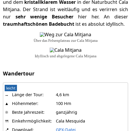
und dem
kristallklarem Wasser
in der Naturbucht Cala
Mitjana. Der Strand ist weitläufig und es verirren sich
nur
sehr wenige Besucher
hier her. An dieser
traumhaftschönen Badebucht
ist es absolut idyllisch.
Über das Felsenplateau zur Cala Mitjana
Idyllisch und abgelegene Cala Mitjana
Wandertour
leicht
↔
Länge der Tour:
4,6 km
▲
Höhenmeter:
100 Hm
🔆
Beste Jahreszeit:
ganzjährig
🍴
Einkehrmöglichkeit:
Cala Mesquida
📍
Download:
GPX-Datei