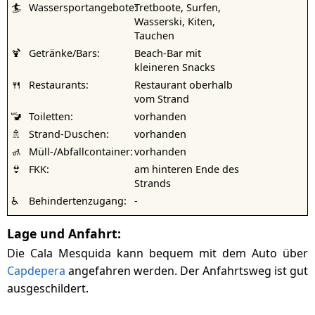
🏄
Wassersportangebote:
Tretboote, Surfen,
Wasserski, Kiten,
Tauchen
🍹
Getränke/Bars:
Beach-Bar mit
kleineren Snacks
🍴
Restaurants:
Restaurant oberhalb
vom Strand
🚾
Toiletten:
vorhanden
🚿
Strand-Duschen:
vorhanden
🚮
Müll-/Abfallcontainer:
vorhanden
👙
FKK:
am hinteren Ende des
Strands
♿
Behindertenzugang:
-
Lage und Anfahrt:
Die Cala Mesquida kann bequem mit dem Auto über
Capdepera
angefahren werden. Der Anfahrtsweg ist gut
ausgeschildert.