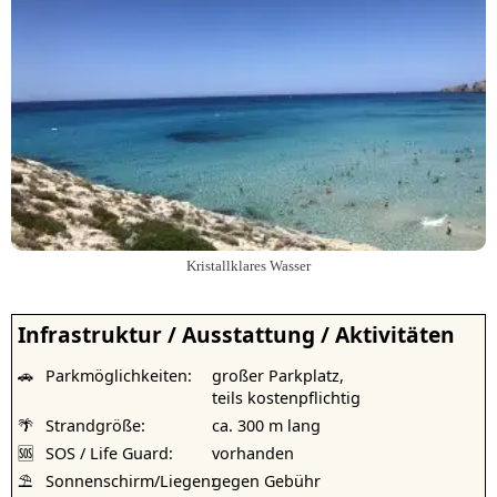
Kristallklares Wasser
Infrastruktur / Ausstattung / Aktivitäten
🚗
Parkmöglichkeiten:
großer Parkplatz,
teils kostenpflichtig
🌴
Strandgröße:
ca. 300 m lang
🆘
SOS / Life Guard:
vorhanden
⛱
Sonnenschirm/Liegen:
gegen Gebühr