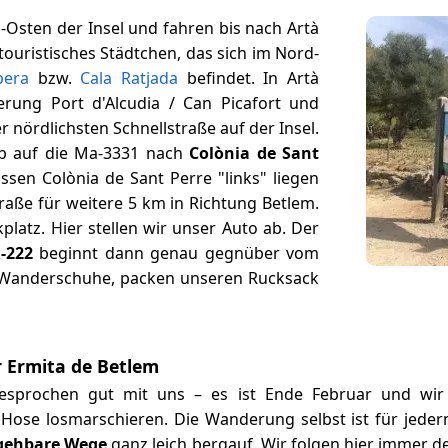
-Osten der Insel und fahren bis nach Artà
touristisches Städtchen, das sich im Nord-
pera
bzw.
Cala Ratjada
befindet. In Artà
erung Port d'Alcudia / Can Picafort und
r nördlichsten Schnellstraße auf der Insel.
ab auf die Ma-3331 nach
Colònia de Sant
assen Colònia de Sant Perre "links" liegen
raße für weitere 5 km in Richtung Betlem.
kplatz. Hier stellen wir unser Auto ab. Der
-222
beginnt dann genau gegnüber vom
e Wanderschuhe, packen unseren Rucksack
 Ermita de Betlem
gesprochen gut mit uns – es ist Ende Februar und w
 Hose losmarschieren. Die Wanderung selbst ist für jeder
gehbare Wege
ganz leich bergauf. Wir folgen hier immer 