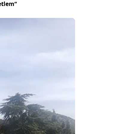
etlem“