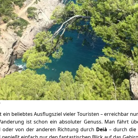
“
st ein beliebtes Ausflugsziel vieler Touristen – erreichbar n
 Wanderung ist schon ein absoluter Genuss. Man fährt ü
oder von der anderen Richtung durch
Deià
– durch di
genießt einfach nur den fantastischen Blick auf das Gebir