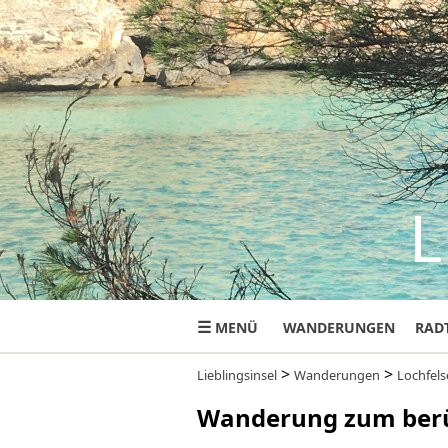
L
☰
MENÜ
WANDERUNGEN
RAD
>
>
Lieblingsinsel
Wanderungen
Lochfel
Wanderung zum berü