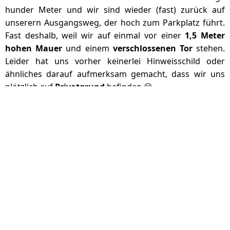
hunder Meter und wir sind wieder (fast) zurück auf
unserern Ausgangsweg, der hoch zum Parkplatz führt.
Fast deshalb, weil wir auf einmal vor einer
1,5 Meter
hohen Mauer
und einem
verschlossenen Tor
stehen.
Leider hat uns vorher keinerlei Hinweisschild oder
ähnliches darauf aufmerksam gemacht, dass wir uns
plötzlich auf
Privatgrund
befinden 😕.
Traumhafter Blick hinunter aufs Meer
Privatgrund mit verschlossenem Tor
Zum Glück gab es an einer Stelle der Mauer eine ganz
gute Möglichkeit darüber zu klettern. Hätten wir das
vorher gewußt, hätten wir den Rückweg etwas anders
geplant. Direkt nach der Mauer befinden wir uns jetzt
wieder auf dem Zugangsweg zur Cala Estreta. Wir