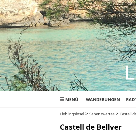
L
☰
MENÜ
WANDERUNGEN
RAD
>
>
Lieblingsinsel
Sehenswertes
Castell d
Castell de Bellver