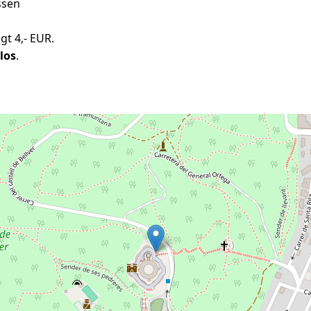
ssen
gt 4,- EUR.
los
.