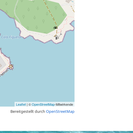
Leaflet
| ©
OpenStreetMap
-Mitwirkende
Bereitgestellt durch
OpenStreetMap