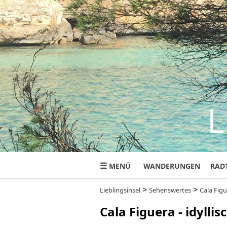
L
☰
MENÜ
WANDERUNGEN
RAD
>
>
Lieblingsinsel
Sehenswertes
Cala Fig
Cala Figuera - idyllis