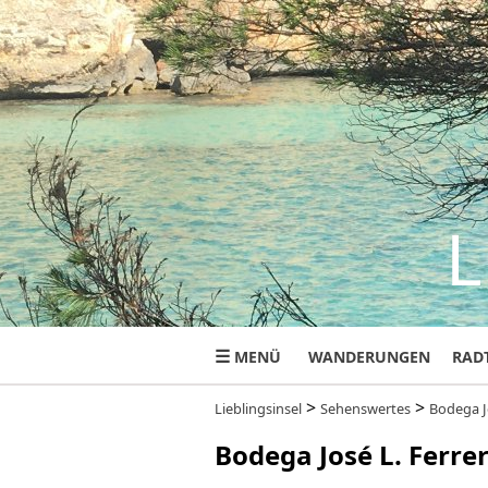
L
☰
MENÜ
WANDERUNGEN
RAD
>
>
Lieblingsinsel
Sehenswertes
Bodega J
Bodega José L. Ferrer